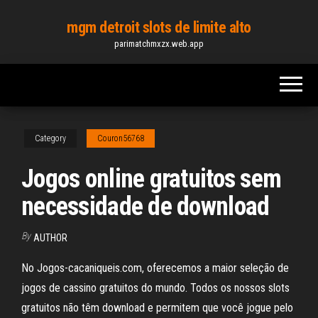
Skip
mgm detroit slots de limite alto
to
parimatchmxzx.web.app
the
content
Category
Couron56768
Jogos online gratuitos sem
necessidade de download
By
AUTHOR
No Jogos-cacaniqueis.com, oferecemos a maior seleção de
jogos de cassino gratuitos do mundo. Todos os nossos slots
gratuitos não têm download e permitem que você jogue pelo