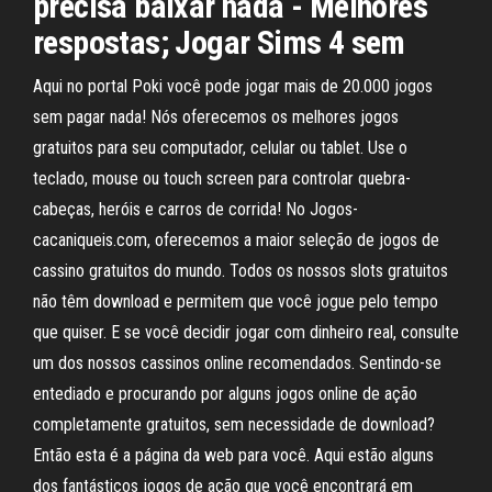
precisa baixar nada - Melhores
respostas; Jogar Sims 4 sem
Aqui no portal Poki você pode jogar mais de 20.000 jogos
sem pagar nada! Nós oferecemos os melhores jogos
gratuitos para seu computador, celular ou tablet. Use o
teclado, mouse ou touch screen para controlar quebra-
cabeças, heróis e carros de corrida! No Jogos-
cacaniqueis.com, oferecemos a maior seleção de jogos de
cassino gratuitos do mundo. Todos os nossos slots gratuitos
não têm download e permitem que você jogue pelo tempo
que quiser. E se você decidir jogar com dinheiro real, consulte
um dos nossos cassinos online recomendados. Sentindo-se
entediado e procurando por alguns jogos online de ação
completamente gratuitos, sem necessidade de download?
Então esta é a página da web para você. Aqui estão alguns
dos fantásticos jogos de ação que você encontrará em