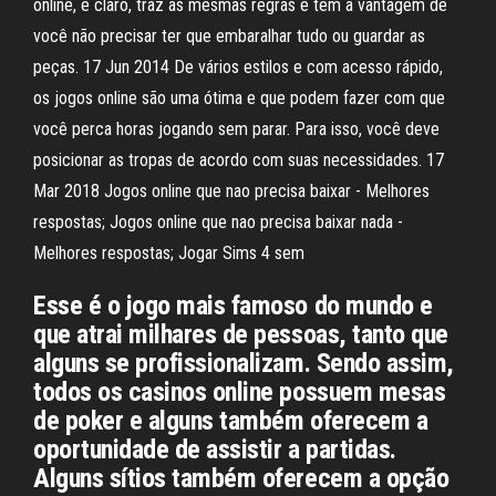
online, é claro, traz as mesmas regras e tem a vantagem de
você não precisar ter que embaralhar tudo ou guardar as
peças. 17 Jun 2014 De vários estilos e com acesso rápido,
os jogos online são uma ótima e que podem fazer com que
você perca horas jogando sem parar. Para isso, você deve
posicionar as tropas de acordo com suas necessidades. 17
Mar 2018 Jogos online que nao precisa baixar - Melhores
respostas; Jogos online que nao precisa baixar nada -
Melhores respostas; Jogar Sims 4 sem
Esse é o jogo mais famoso do mundo e
que atrai milhares de pessoas, tanto que
alguns se profissionalizam. Sendo assim,
todos os casinos online possuem mesas
de poker e alguns também oferecem a
oportunidade de assistir a partidas.
Alguns sítios também oferecem a opção